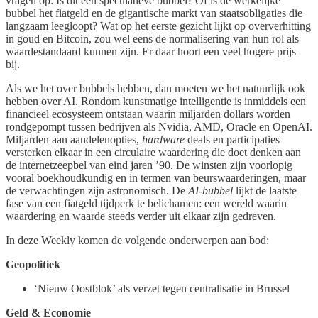
vragen op: Is dit een speculatieve bubbel? Of is de werkelijke
bubbel het fiatgeld en de gigantische markt van staatsobligaties die
langzaam leegloopt? Wat op het eerste gezicht lijkt op oververhitting
in goud en Bitcoin, zou wel eens de normalisering van hun rol als
waardestandaard kunnen zijn. Er daar hoort een veel hogere prijs
bij.
Als we het over bubbels hebben, dan moeten we het natuurlijk ook
hebben over AI. Rondom kunstmatige intelligentie is inmiddels een
financieel ecosysteem ontstaan waarin miljarden dollars worden
rondgepompt tussen bedrijven als Nvidia, AMD, Oracle en OpenAI.
Miljarden aan aandelenopties,
hardware
deals en participaties
versterken elkaar in een circulaire waardering die doet denken aan
de internetzeepbel van eind jaren ’90. De winsten zijn voorlopig
vooral boekhoudkundig en in termen van beurswaarderingen, maar
de verwachtingen zijn astronomisch. De
AI-bubbel
lijkt de laatste
fase van een fiatgeld tijdperk te belichamen: een wereld waarin
waardering en waarde steeds verder uit elkaar zijn gedreven.
In deze Weekly komen de volgende onderwerpen aan bod:
Geopolitiek
‘Nieuw Oostblok’ als verzet tegen centralisatie in Brussel
Geld & Economie