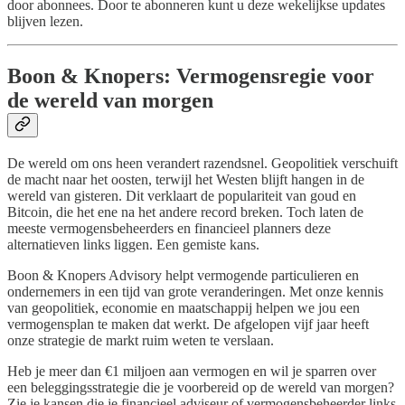
door abonnees. Door te abonneren kunt u deze wekelijkse updates
blijven lezen.
Boon & Knopers: Vermogensregie voor
de wereld van morgen
De wereld om ons heen verandert razendsnel. Geopolitiek verschuift
de macht naar het oosten, terwijl het Westen blijft hangen in de
wereld van gisteren. Dit verklaart de populariteit van goud en
Bitcoin, die het ene na het andere record breken. Toch laten de
meeste vermogensbeheerders en financieel planners deze
alternatieven links liggen. Een gemiste kans.
Boon & Knopers Advisory helpt vermogende particulieren en
ondernemers in een tijd van grote veranderingen. Met onze kennis
van geopolitiek, economie en maatschappij helpen we jou een
vermogensplan te maken dat werkt. De afgelopen vijf jaar heeft
onze strategie de markt ruim weten te verslaan.
Heb je meer dan €1 miljoen aan vermogen en wil je sparren over
een beleggingsstrategie die je voorbereid op de wereld van morgen?
Zie je kansen die je financieel adviseur of vermogensbeheerder links