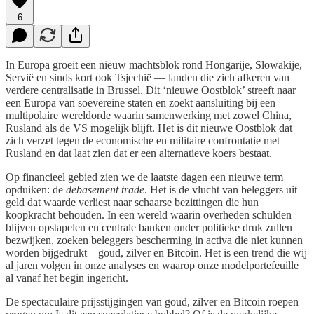
6
In Europa groeit een nieuw machtsblok rond Hongarije, Slowakije,
Servië en sinds kort ook Tsjechië — landen die zich afkeren van
verdere centralisatie in Brussel. Dit ‘nieuwe Oostblok’ streeft naar
een Europa van soevereine staten en zoekt aansluiting bij een
multipolaire wereldorde waarin samenwerking met zowel China,
Rusland als de VS mogelijk blijft. Het is dit nieuwe Oostblok dat
zich verzet tegen de economische en militaire confrontatie met
Rusland en dat laat zien dat er een alternatieve koers bestaat.
Op financieel gebied zien we de laatste dagen een nieuwe term
opduiken: de
debasement trade
. Het is de vlucht van beleggers uit
geld dat waarde verliest naar schaarse bezittingen die hun
koopkracht behouden. In een wereld waarin overheden schulden
blijven opstapelen en centrale banken onder politieke druk zullen
bezwijken, zoeken beleggers bescherming in activa die niet kunnen
worden bijgedrukt – goud, zilver en Bitcoin. Het is een trend die wij
al jaren volgen in onze analyses en waarop onze modelportefeuille
al vanaf het begin ingericht.
De spectaculaire prijsstijgingen van goud, zilver en Bitcoin roepen