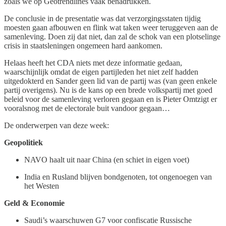
zoals we op Geotrendlines vaak benadrukken.
De conclusie in de presentatie was dat verzorgingsstaten tijdig
moesten gaan afbouwen en flink wat taken weer teruggeven aan de
samenleving. Doen zij dat niet, dan zal de schok van een plotselinge
crisis in staatsleningen ongemeen hard aankomen.
Helaas heeft het CDA niets met deze informatie gedaan,
waarschijnlijk omdat de eigen partijleden het niet zelf hadden
uitgedokterd en Sander geen lid van de partij was (van geen enkele
partij overigens). Nu is de kans op een brede volkspartij met goed
beleid voor de samenleving verloren gegaan en is Pieter Omtzigt er
vooralsnog met de electorale buit vandoor gegaan…
De onderwerpen van deze week:
Geopolitiek
NAVO haalt uit naar China (en schiet in eigen voet)
India en Rusland blijven bondgenoten, tot ongenoegen van
het Westen
Geld & Economie
Saudi’s waarschuwen G7 voor confiscatie Russische